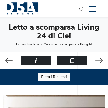
Letto a scomparsa Living
24 di Clei
Home
-
Arredamento Casa
-
Letti a scomparsa
-
Living 24
Filtra i Risultati