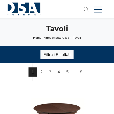
Tavoli
Home
-
Arredamento Casa
-
Tavoli
Filtra i Risultati
1
2
3
4
5
....
8