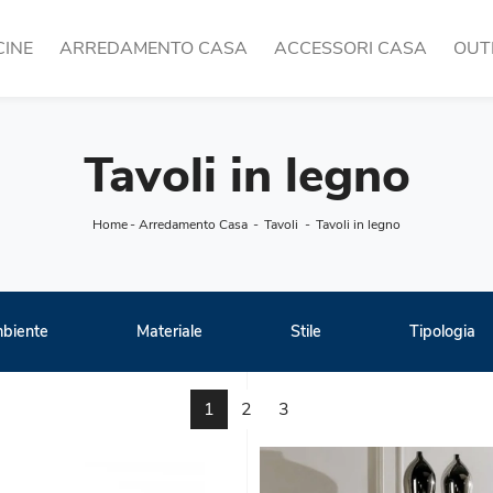
CINE
ARREDAMENTO CASA
ACCESSORI CASA
OUT
Tavoli in legno
Home
-
Arredamento Casa
-
Tavoli
-
Tavoli in legno
biente
Materiale
Stile
Tipologia
1
2
3