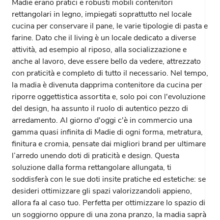
Madie erano pratici e robusti mobili contenitori
rettangolari in legno, impiegati soprattutto nel locale
cucina per conservare il pane, le varie tipologie di pasta e
farine. Dato che il living è un locale dedicato a diverse
attività, ad esempio al riposo, alla socializzazione e
anche al lavoro, deve essere bello da vedere, attrezzato
con praticità e completo di tutto il necessario. Nel tempo,
la madia è divenuta dapprima contenitore da cucina per
riporre oggettistica assortita e, solo poi con l'evoluzione
del design, ha assunto il ruolo di autentico pezzo di
arredamento. Al giorno d'oggi c'è in commercio una
gamma quasi infinita di Madie di ogni forma, metratura,
finitura e cromia, pensate dai migliori brand per ultimare
l’arredo unendo doti di praticità e design. Questa
soluzione dalla forma rettangolare allungata, ti
soddisferà con le sue doti insite pratiche ed estetiche: se
desideri ottimizzare gli spazi valorizzandoli appieno,
allora fa al caso tuo. Perfetta per ottimizzare lo spazio di
un soggiorno oppure di una zona pranzo, la madia saprà