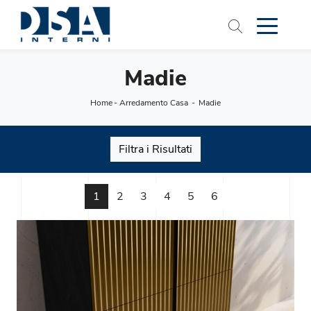
Madie
Home
-
Arredamento Casa
-
Madie
Filtra i Risultati
1
2
3
4
5
6