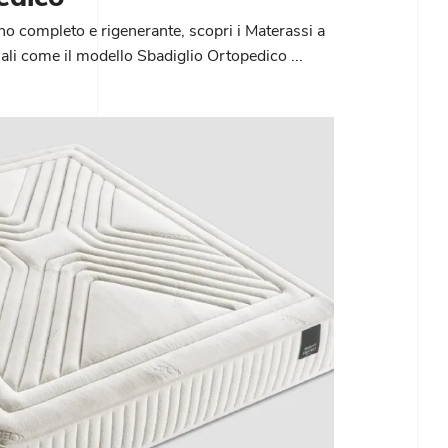
no completo e rigenerante, scopri i Materassi a
li come il modello Sbadiglio Ortopedico ...