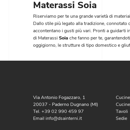
Materassi Soia
Riserviamo per te una grande varietà di materiali
Dallo stile più legato alla tradizione, connotat
accontentano i gusti più vari. Pronti a guidarti 
di Materassi
Soia
che fanno per te, garantendoti
oggigiorno, le strutture di tipo domestico e gliuff
Via Antonio Fogazzaro, 1
Cucin
20037 - Paderno Dugnano (MI)
Cucine
Tel. +39 02 990 459 97
Tavoli
Email info@dsainterni.it
Sedie