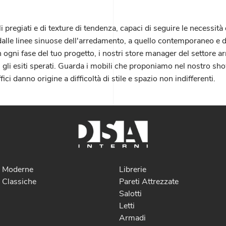
 pregiati e di texture di tendenza, capaci di seguire le necessità 
o dalle linee sinuose dell'arredamento, a quello contemporaneo e 
in ogni fase del tuo progetto, i nostri store manager del settore 
 gli esiti sperati. Guarda i mobili che proponiamo nel nostro sho
ici danno origine a difficoltà di stile e spazio non indifferenti.
e Moderne
Librerie
 Classiche
Pareti Attrezzate
Salotti
Letti
Armadi