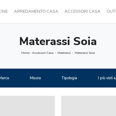
CINE
ARREDAMENTO CASA
ACCESSORI CASA
OUT
Materassi Soia
Home
-
Accessori Casa
-
Materassi
-
Materassi Soia
Marca
Misura
Tipologia
I più visti a