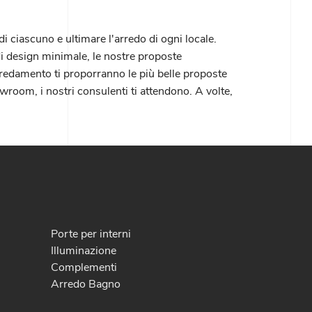
di ciascuno e ultimare l'arredo di ogni locale.
di design minimale, le nostre proposte
arredamento ti proporranno le più belle proposte
wroom, i nostri consulenti ti attendono. A volte,
Porte per interni
Illuminazione
Complementi
Arredo Bagno