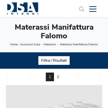
Materassi Manifattura
Falomo
Home
-
Accessori Casa
-
Materassi
-
Materassi Manifattura Falomo
Filtra i Risultati
1
2