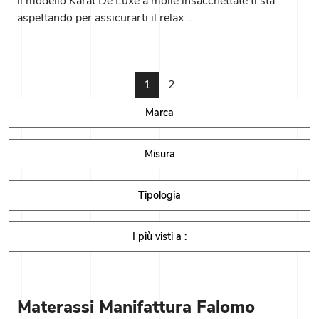
il modello Karat De Luxe a molle insacchettate ti sta
aspettando per assicurarti il relax ...
1
2
Marca
Misura
Tipologia
I più visti a :
Materassi Manifattura Falomo