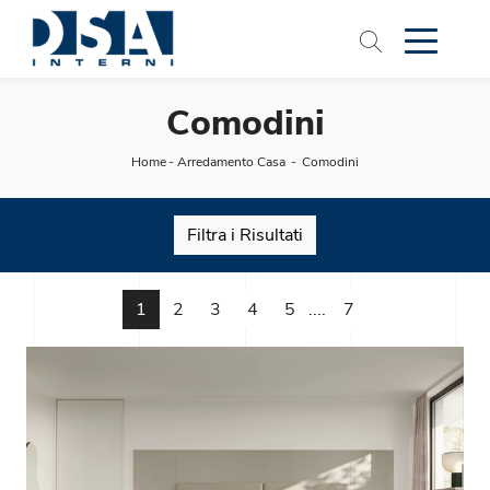
Comodini
Home
-
Arredamento Casa
-
Comodini
Filtra i Risultati
1
2
3
4
5
....
7