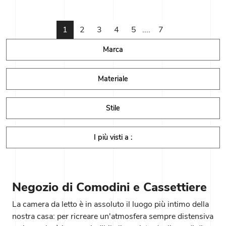
1
2
3
4
5
....
7
Marca
Materiale
Stile
I più visti a :
Negozio di Comodini e Cassettiere
La camera da letto è in assoluto il luogo più intimo della
nostra casa: per ricreare un'atmosfera sempre distensiva