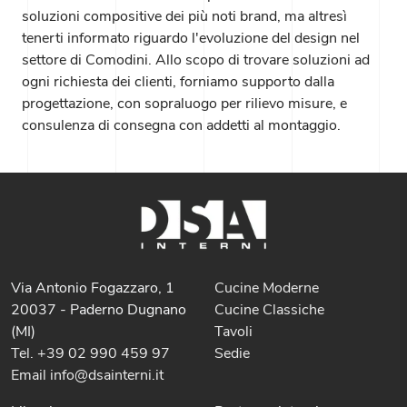
soluzioni compositive dei più noti brand, ma altresì
tenerti informato riguardo l'evoluzione del design nel
settore di Comodini. Allo scopo di trovare soluzioni ad
ogni richiesta dei clienti, forniamo supporto dalla
progettazione, con sopraluogo per rilievo misure, e
consulenza di consegna con addetti al montaggio.
Via Antonio Fogazzaro, 1
Cucine Moderne
20037 - Paderno Dugnano
Cucine Classiche
(MI)
Tavoli
Tel. +39 02 990 459 97
Sedie
Email info@dsainterni.it