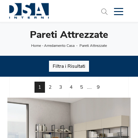
Pareti Attrezzate
Home
-
Arredamento Casa
-
Pareti Attrezzate
Filtra i Risultati
1
2
3
4
5
....
9