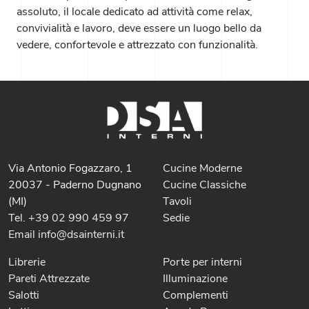
assoluto, il locale dedicato ad attività come relax,
convivialità e lavoro, deve essere un luogo bello da
vedere, confortevole e attrezzato con funzionalità.
Via Antonio Fogazzaro, 1
Cucine Moderne
20037 - Paderno Dugnano
Cucine Classiche
(MI)
Tavoli
Tel. +39 02 990 459 97
Sedie
Email info@dsainterni.it
Librerie
Porte per interni
Pareti Attrezzate
Illuminazione
Salotti
Complementi