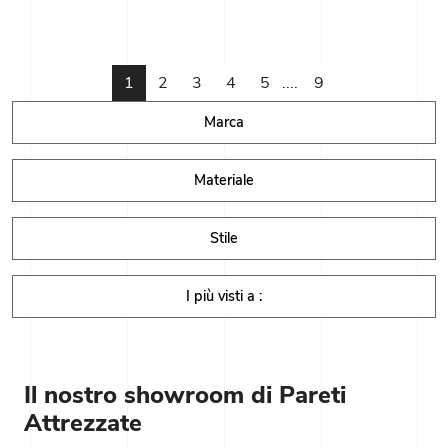
1
2
3
4
5
....
9
Marca
Materiale
Stile
I più visti a :
Il nostro showroom di Pareti
Attrezzate