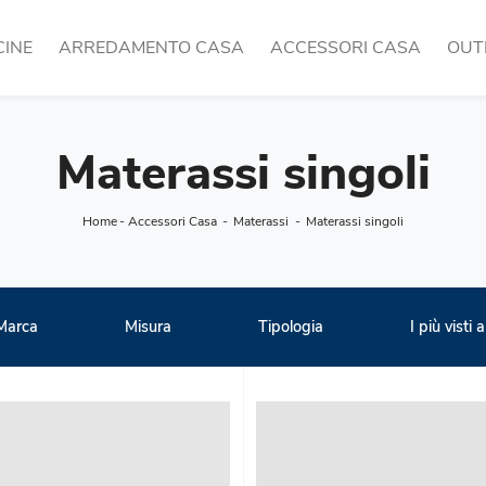
CINE
ARREDAMENTO CASA
ACCESSORI CASA
OUT
Materassi singoli
Home
-
Accessori Casa
-
Materassi
-
Materassi singoli
Marca
Misura
Tipologia
I più visti a