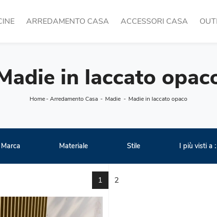
CINE
ARREDAMENTO CASA
ACCESSORI CASA
OUT
Madie in laccato opac
Home
-
Arredamento Casa
-
Madie
-
Madie in laccato opaco
Marca
Materiale
Stile
I più visti a :
1
2