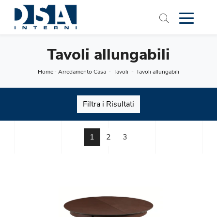
Tavoli allungabili
Home
-
Arredamento Casa
-
Tavoli
-
Tavoli allungabili
Filtra i Risultati
1
2
3