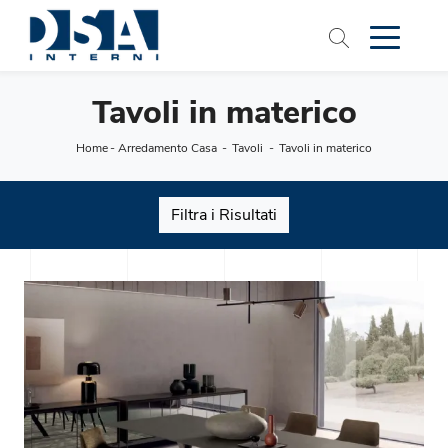
Tavoli in materico
Home
-
Arredamento Casa
-
Tavoli
-
Tavoli in materico
Filtra i Risultati