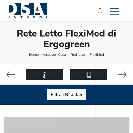
Rete Letto FlexiMed di
Ergogreen
Home
-
Accessori Casa
-
Reti letto
-
FlexiMed
Filtra i Risultati