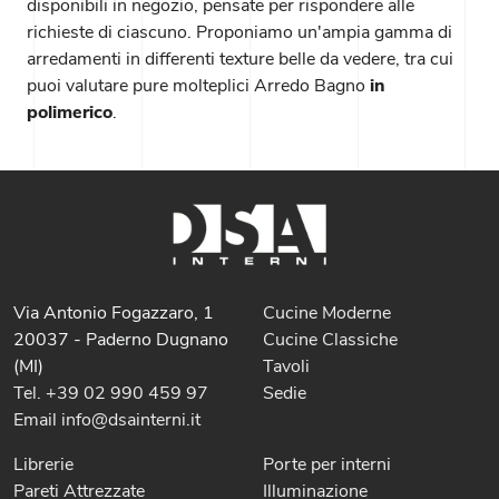
disponibili in negozio, pensate per rispondere alle
richieste di ciascuno. Proponiamo un'ampia gamma di
arredamenti in differenti texture belle da vedere, tra cui
puoi valutare pure molteplici Arredo Bagno
in
polimerico
.
Via Antonio Fogazzaro, 1
Cucine Moderne
20037 - Paderno Dugnano
Cucine Classiche
(MI)
Tavoli
Tel. +39 02 990 459 97
Sedie
Email info@dsainterni.it
Librerie
Porte per interni
Pareti Attrezzate
Illuminazione