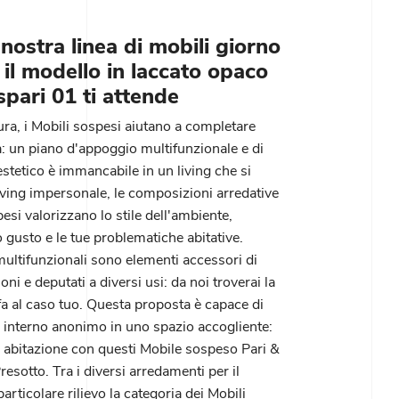
 nostra linea di mobili giorno
 il modello in laccato opaco
spari 01 ti attende
ura, i Mobili sospesi aiutano a completare
a: un piano d'appoggio multifunzionale e di
stetico è immancabile in un living che si
 living impersonale, le composizioni arredative
esi valorizzano lo stile dell'ambiente,
 gusto e le tue problematiche abitative.
multifunzionali sono elementi accessori di
oni e deputati a diversi usi: da noi troverai la
fa al caso tuo. Questa proposta è capace di
 interno anonimo in uno spazio accogliente:
a abitazione con questi Mobile sospeso Pari &
resotto. Tra i diversi arredamenti per il
articolare rilievo la categoria dei Mobili