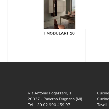
I MODULART 16
Via Antonio Fogazzaro, 1
Cucin
20037 - Paderno Dugnano (MI)
Cucine
Tel. +39 02 990 459 97
Tavoli