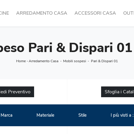
CINE
ARREDAMENTO CASA
ACCESSORI CASA
OUT
eso Pari & Dispari 01
Home
-
Arredamento Casa
-
Mobili sospesi
-
Pari & Dispari 01
iedi Preventivo
Sfoglia i Cata
Marca
Materiale
Stile
I più visti a :