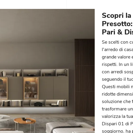
Scopri la
Presotto:
Pari & Di
Se scelti con c
l'arredo di cas
grande valore e
rispetti. In un
con arredi sosp
seguendo il tuo
Questi mobili 
ridotte dimensi
soluzione che 
trasformare un
valorizza la tu
Dispari 01 di P
soggiorno, ha p