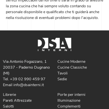
servizi impeccabili da noi offerti sarai in grado di allestire
la zona cucina che hai sempre voluto contando su
personale disponibile e qualificato che ti guiderà anche
nella risoluzione di eventuali problemi dopo l'acquisto.
Via Antonio Fogazzaro, 1
Cucine Moderne
20037 - Paderno Dugnano
Cucine Classiche
(MI)
Tavoli
Tel. +39 02 990 459 97
Sedie
Email info@dsainterni.it
Librerie
Porte per interni
Pareti Attrezzate
Illuminazione
Salotti
Complementi