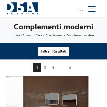
Complementi moderni
Home
-
Accessori Casa
-
Complementi
-
Complementi moderni
Filtra i Risultati
1
2
3
4
5