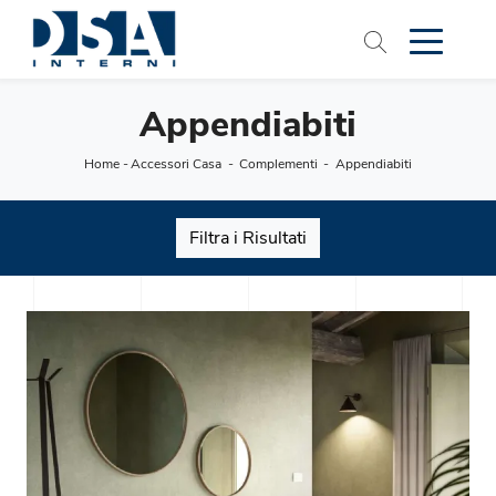
Appendiabiti
Home
-
Accessori Casa
-
Complementi
-
Appendiabiti
Filtra i Risultati