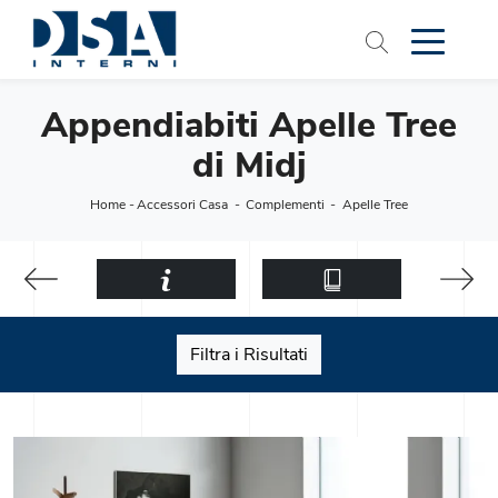
Appendiabiti Apelle Tree
di Midj
Home
-
Accessori Casa
-
Complementi
-
Apelle Tree
Filtra i Risultati