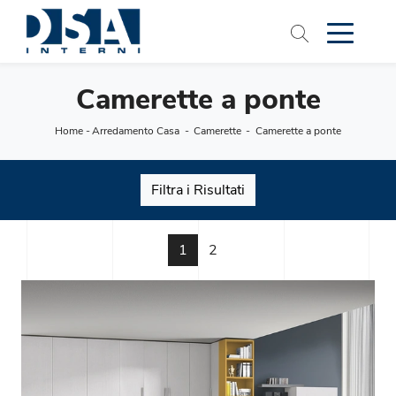
Camerette a ponte
Home
-
Arredamento Casa
-
Camerette
-
Camerette a ponte
Filtra i Risultati
1
2