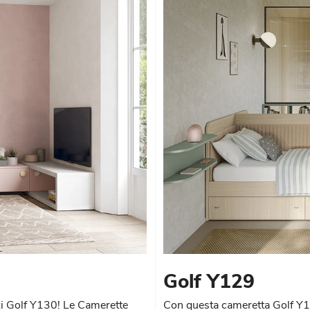
Golf Y129
zzi Golf Y130! Le Camerette
Con questa cameretta Golf Y12