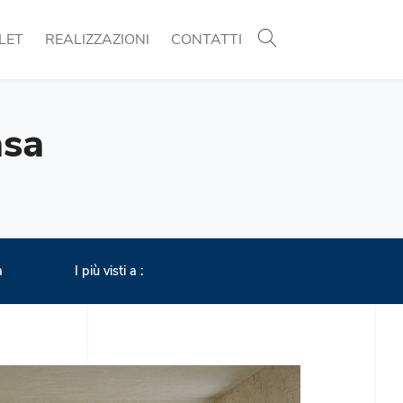
LET
REALIZZAZIONI
CONTATTI
asa
a
I più visti a :