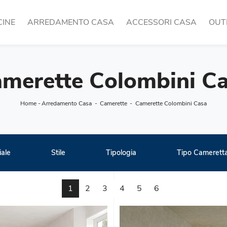
CINE
ARREDAMENTO CASA
ACCESSORI CASA
OUT
merette Colombini C
Home
-
Arredamento Casa
-
Camerette
-
Camerette Colombini Casa
iale
Stile
Tipologia
Tipo Camerett
1
2
3
4
5
6