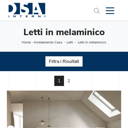
Letti in melaminico
Home
-
Arredamento Casa
-
Letti
-
Letti in melaminico
Filtra i Risultati
1
2