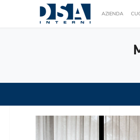
AZIENDA
CU
M