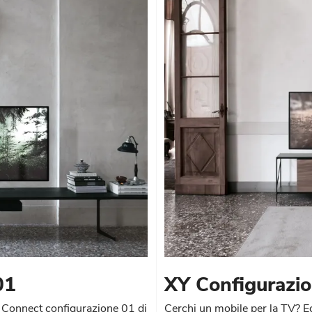
01
XY Configurazi
tv Connect configurazione 01 di
Cerchi un mobile per la TV? E