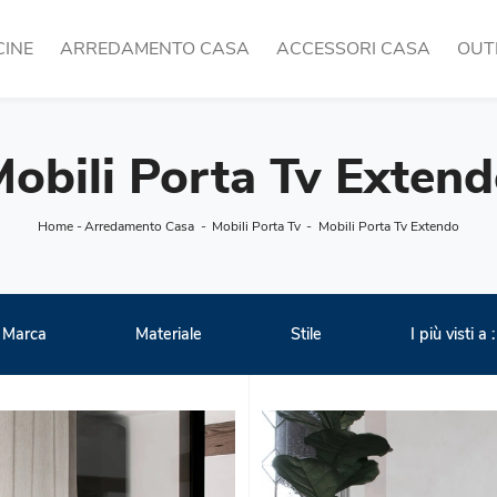
CINE
ARREDAMENTO CASA
ACCESSORI CASA
OUT
obili Porta Tv Exten
Home
-
Arredamento Casa
-
Mobili Porta Tv
-
Mobili Porta Tv Extendo
Marca
Materiale
Stile
I più visti a :