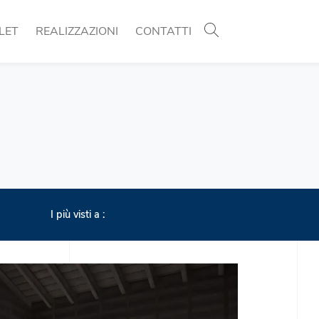
LET
REALIZZAZIONI
CONTATTI
I più visti a :