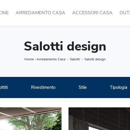
CINE
ARREDAMENTO CASA
ACCESSORI CASA
OUT
Salotti design
Home
-
Arredamento Casa
-
Salotti
-
Salotti design
ttiti
Rivestimento
Stile
Tipologia