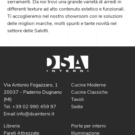
serramenti. Da noi trovi una grande varietà di arredi in
differenti texture ad alto contenuto estetico e funzionali.
Ti accoglieremo nel nostro showroom con le soluzioni
delle migliori marche, molti spunti e tante novità nel
settore delle Salotti.
Via Antonio Fogazzaro, 1
Cucine Moderne
20037 - Paderno Dugnano
Cucine Classiche
(MI)
Tavoli
Tel. +39 02 990 459 97
Sedie
Email info@dsainterni.it
Librerie
Porte per interni
Pareti Attrezzate
Illuminazione