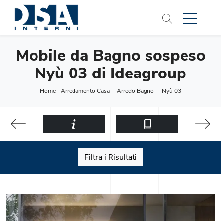
Mobile da Bagno sospeso
Nyù 03 di Ideagroup
Home
-
Arredamento Casa
-
Arredo Bagno
-
Nyù 03
Filtra i Risultati