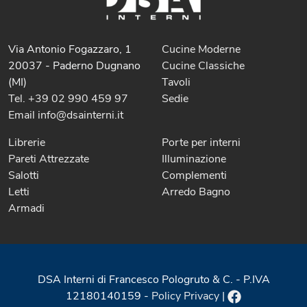
Via Antonio Fogazzaro, 1
Cucine Moderne
20037 - Paderno Dugnano
Cucine Classiche
(MI)
Tavoli
Tel. +39 02 990 459 97
Sedie
Email info@dsainterni.it
Librerie
Porte per interni
Pareti Attrezzate
Illuminazione
Salotti
Complementi
Letti
Arredo Bagno
Armadi
DSA Interni di Francesco Pologruto & C. - P.IVA
12180140159 -
Policy Privacy
|