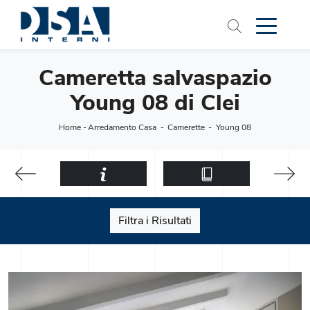
Cameretta salvaspazio
Young 08 di Clei
Home
-
Arredamento Casa
-
Camerette
-
Young 08
Filtra i Risultati