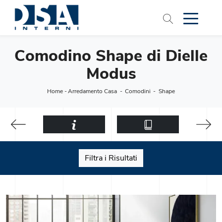
Comodino Shape di Dielle
Modus
Home
-
Arredamento Casa
-
Comodini
-
Shape
Filtra i Risultati