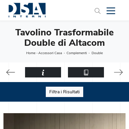
Tavolino Trasformabile
Double di Altacom
Home
-
Accessori Casa
-
Complementi
-
Double
Filtra i Risultati