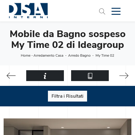
Mobile da Bagno sospeso
My Time 02 di Ideagroup
Home
-
Arredamento Casa
-
Arredo Bagno
-
My Time 02
Filtra i Risultati