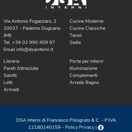
Via Antonio Fogazzaro, 1
Cucine Moderne
20037 - Paderno Dugnano
Cucine Classiche
(MI)
Tavoli
Tel. +39 02 990 459 97
Sedie
Email info@dsainterni.it
Librerie
Porte per interni
Pareti Attrezzate
Illuminazione
Salotti
Complementi
Letti
Arredo Bagno
Armadi
DSA Interni di Francesco Pologruto & C. - P.IVA
12180140159 -
Policy Privacy
|