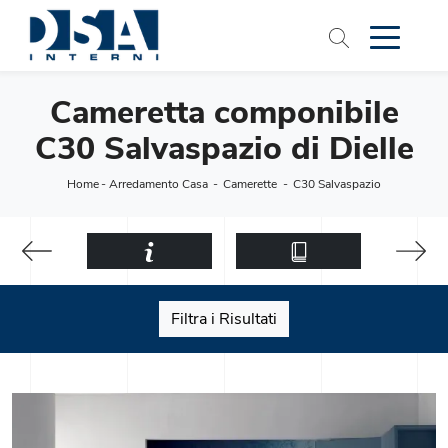
Cameretta componibile
C30 Salvaspazio di Dielle
Home
-
Arredamento Casa
-
Camerette
-
C30 Salvaspazio
Filtra i Risultati