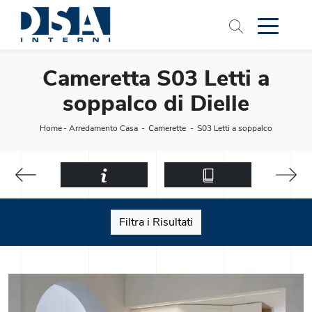
Cameretta S03 Letti a
soppalco di Dielle
Home
-
Arredamento Casa
-
Camerette
-
S03 Letti a soppalco
Filtra i Risultati