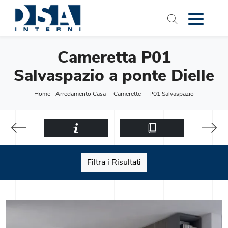
Cameretta P01
Salvaspazio a ponte Dielle
Home
-
Arredamento Casa
-
Camerette
-
P01 Salvaspazio
Filtra i Risultati