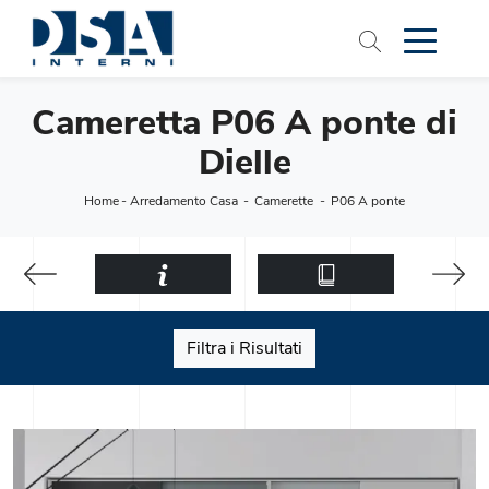
Cameretta P06 A ponte di
Dielle
Home
-
Arredamento Casa
-
Camerette
-
P06 A ponte
Filtra i Risultati