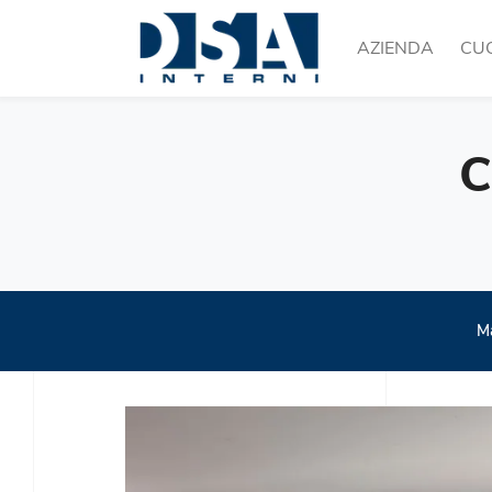
AZIENDA
CU
C
M