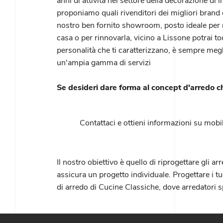
anni di attività nel settore della decorazione di 
proponiamo quali rivenditori dei migliori brand d
nostro ben fornito showroom, posto ideale per 
casa o per rinnovarla, vicino a Lissone potrai toc
personalità che ti caratterizzano, è sempre megl
un'ampia gamma di servizi
Se desideri dare forma al concept d'arredo c
Contattaci e ottieni informazioni su mobil
Il nostro obiettivo è quello di riprogettare gl
assicura un progetto individuale. Progettare i t
di arredo di Cucine Classiche, dove arredatori sp