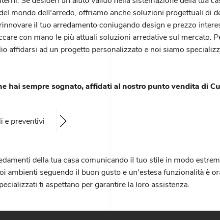
interni. Se desideri un aiuto valido nella sistemazione della tua c
el mondo dell'arredo, offriamo anche soluzioni progettuali di desig
rinnovare il tuo arredamento coniugando design e prezzo interes
care con mano le più attuali soluzioni arredative sul mercato. Per 
io affidarsi ad un progetto personalizzato e noi siamo specializz
he hai sempre sognato, affidati al nostro punto vendita di Cu
i e preventivi
i arredamenti della tua casa comunicando il tuo stile in modo est
uoi ambienti seguendo il buon gusto e un'estesa funzionalità è or
ecializzati ti aspettano per garantire la loro assistenza.