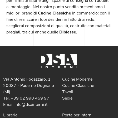
per la misurazione degli spazi e di consegna con addetti
al montaggio. Nel nostro punto vendita presentiamo i
migliori brand di
Cucine Classiche
in commercio: con il
fine di realizzare i tuoi desideri in fatto di arredo,
sceglierai composizioni di qualità, costruite con materiali
pregiati, tra cui anche quelle
Dibiesse
.
Via Antonio Fogazzaro, 1
Cucine Moderne
20037 - Paderno Dugnano
Cucine Classiche
(MI)
Tavoli
Tel. +39 02 990 459 97
Sedie
Email info@dsainterni.it
Librerie
Porte per interni