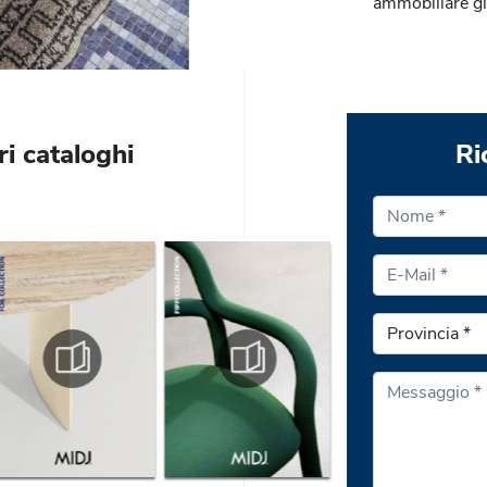
ammobiliare gl
ri cataloghi
Ri