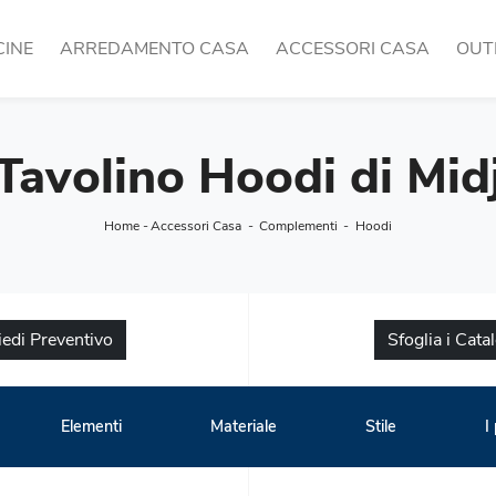
CINE
ARREDAMENTO CASA
ACCESSORI CASA
OUT
Tavolino Hoodi di Mid
Home
-
Accessori Casa
-
Complementi
-
Hoodi
iedi Preventivo
Sfoglia i Cata
Elementi
Materiale
Stile
I 