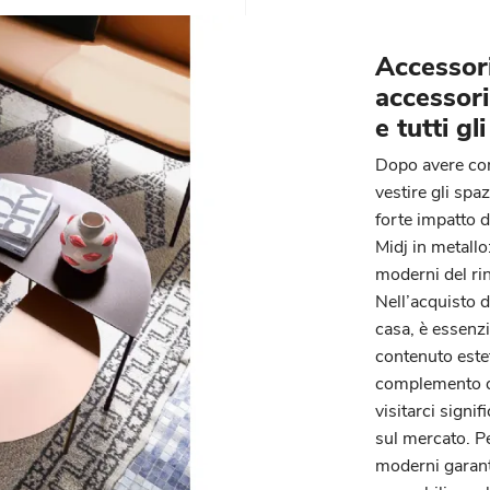
Accessor
accessori
e tutti gl
Dopo avere comp
vestire gli spa
forte impatto 
Midj in metallo
moderni del ri
Nell’acquisto d
casa, è essenzi
contenuto estet
complemento di 
visitarci signi
sul mercato. P
moderni garanti