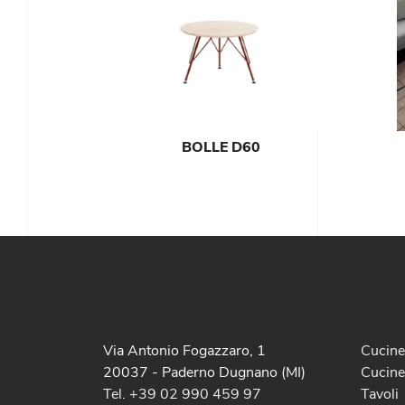
BOLLE D60
Via Antonio Fogazzaro, 1
Cucin
20037 - Paderno Dugnano (MI)
Cucine
Tel. +39 02 990 459 97
Tavoli