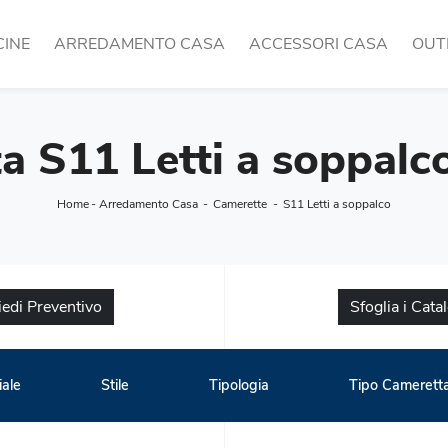
CINE
ARREDAMENTO CASA
ACCESSORI CASA
OUT
 S11 Letti a soppalco
Home
-
Arredamento Casa
-
Camerette
-
S11 Letti a soppalco
iedi Preventivo
Sfoglia i Cata
iale
Stile
Tipologia
Tipo Camerett