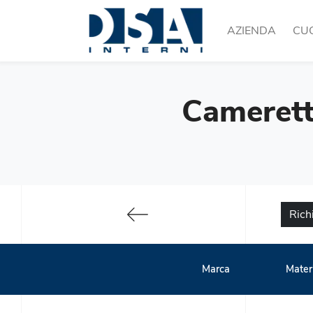
AZIENDA
CU
Cameretta
Rich
Marca
Mater