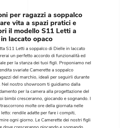
oni per ragazzi a soppalco
re vita a spazi pratici e
pri il modello S11 Letti a
in laccato opaco
a S11 Letti a soppalco di Dielle in laccato
rerai un perfetto accordo di funzionalità ed
le per la stanza dei tuoi figli. Proponiamo nel
endita svariate Camerette a soppalco
azzi del marchio, ideali per seguirli durante
ta. Nel nostro showroom ti guidiamo dalla
edamento per la camera alla progettazione del
uoi bimbi cresceranno, giocando e sognando. I
trascorrono molte ore della giornata nelle
letto: rendile adatte per fare i compiti,
rmire ogni giorno. Le Camerette dei nostri figli
te dove cresceranno giocando e sognando,