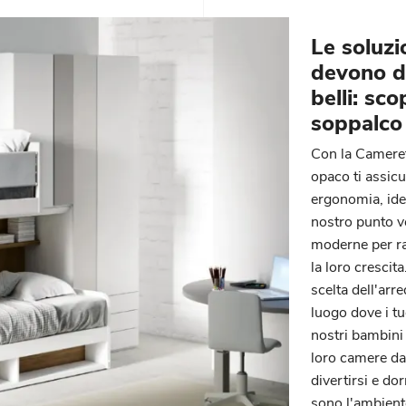
Le soluzi
devono da
belli: sco
soppalco 
Con la Camerett
opaco ti assicu
ergonomia, idea
nostro punto v
moderne per rag
la loro cresci
scelta dell'arr
luogo dove i t
nostri bambini 
loro camere da 
divertirsi e do
sono l'ambien