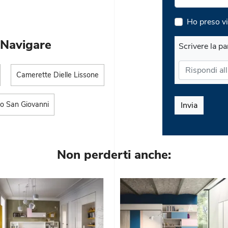
Ho preso vi
 Navigare
Scrivere la pa
Camerette Dielle Lissone
to San Giovanni
Invia
Non perderti anche: