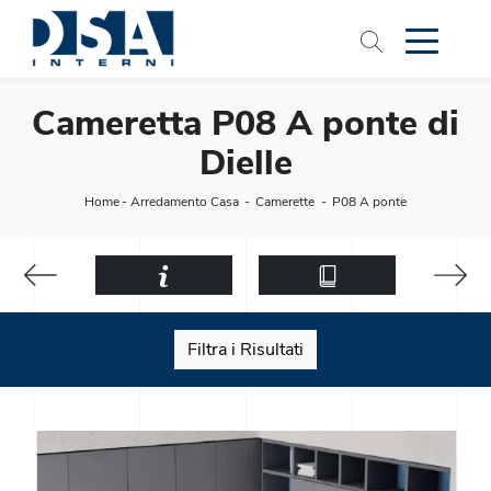
Cameretta P08 A ponte di
Dielle
Home
-
Arredamento Casa
-
Camerette
-
P08 A ponte
Filtra i Risultati