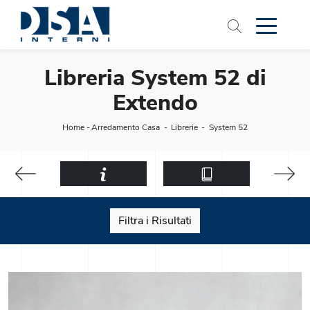
Libreria System 52 di
Extendo
Home
-
Arredamento Casa
-
Librerie
-
System 52
Filtra i Risultati