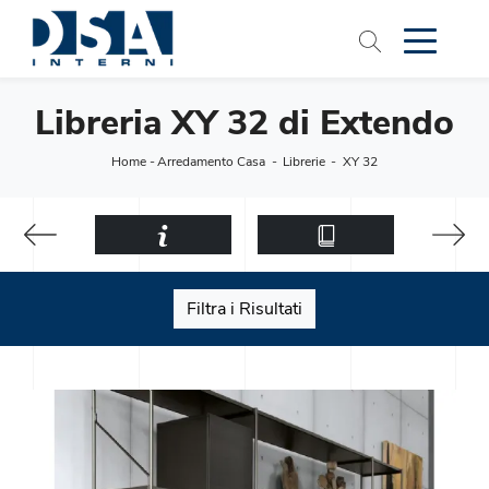
Libreria XY 32 di Extendo
Home
-
Arredamento Casa
-
Librerie
-
XY 32
Filtra i Risultati