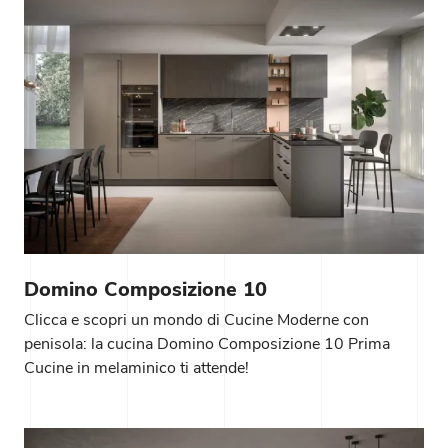
Domino Composizione 10
Clicca e scopri un mondo di Cucine Moderne con
penisola: la cucina Domino Composizione 10 Prima
Cucine in melaminico ti attende!