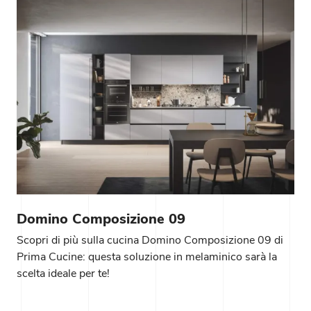
Domino Composizione 09
Scopri di più sulla cucina Domino Composizione 09 di
Prima Cucine: questa soluzione in melaminico sarà la
scelta ideale per te!