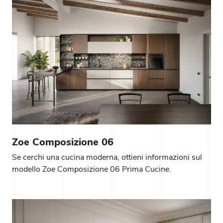
Zoe Composizione 06
Se cerchi una cucina moderna, ottieni informazioni sul
modello Zoe Composizione 06 Prima Cucine.