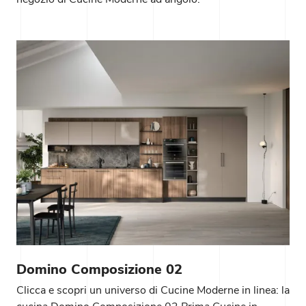
Domino Composizione 02
Clicca e scopri un universo di Cucine Moderne in linea: la