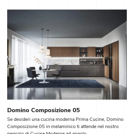
Domino Composizione 05
Se desideri una cucina moderna Prima Cucine, Domino
Composizione 05 in melaminico ti attende nel nostro
negozio di Cucine Moderne ad angolo.