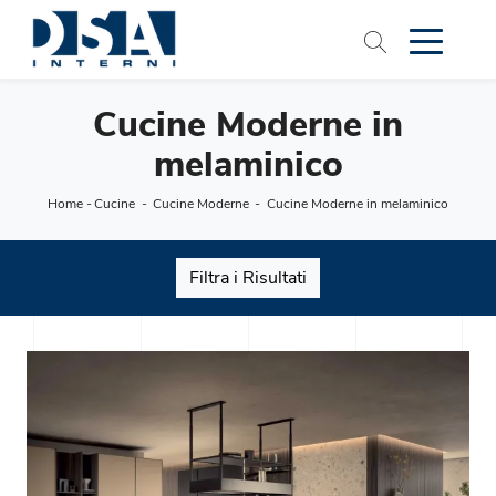
Cucine Moderne in
melaminico
Home
-
Cucine
-
Cucine Moderne
-
Cucine Moderne in melaminico
Filtra i Risultati