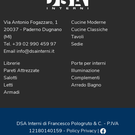
Via Antonio Fogazzaro, 1
Cucine Moderne
20037 - Paderno Dugnano
Cucine Classiche
(MI)
Tavoli
Tel. +39 02 990 459 97
Sedie
Email info@dsainterni.it
Librerie
Porte per interni
Pareti Attrezzate
Illuminazione
Salotti
Complementi
Letti
Arredo Bagno
Armadi
DSA Interni di Francesco Pologruto & C. - P.IVA
12180140159 -
Policy Privacy
|