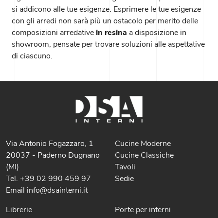
si addicono alle tue esigenze. Esprimere le tue esigenze
con gli arredi non sarà più un ostacolo per merito delle
composizioni arredative
in resina
a disposizione in
showroom, pensate per trovare soluzioni alle aspettative
di ciascuno.
Via Antonio Fogazzaro, 1
Cucine Moderne
20037 - Paderno Dugnano
Cucine Classiche
(MI)
Tavoli
Tel. +39 02 990 459 97
Sedie
Email info@dsainterni.it
Librerie
Porte per interni