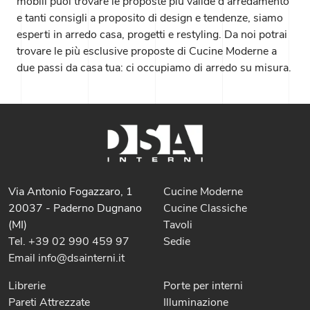
mobili puoi trovare le proposte più valide d'arredamento
e tanti consigli a proposito di design e tendenze, siamo
esperti in arredo casa, progetti e restyling. Da noi potrai
trovare le più esclusive proposte di Cucine Moderne a
due passi da casa tua: ci occupiamo di arredo su misura.
Via Antonio Fogazzaro, 1
Cucine Moderne
20037 - Paderno Dugnano
Cucine Classiche
(MI)
Tavoli
Tel. +39 02 990 459 97
Sedie
Email info@dsainterni.it
Librerie
Porte per interni
Pareti Attrezzate
Illuminazione