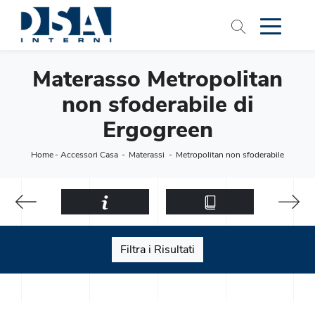
Materasso Metropolitan
non sfoderabile di
Ergogreen
Home
-
Accessori Casa
-
Materassi
-
Metropolitan non sfoderabile
Filtra i Risultati