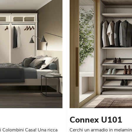
Connex U101
i Colombini Casa! Una ricca
Cerchi un armadio in melamini