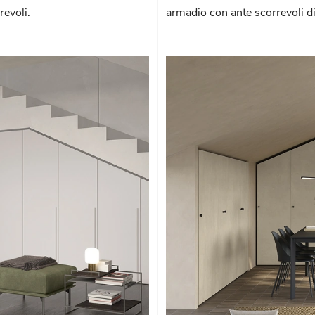
evoli.
armadio con ante scorrevoli d