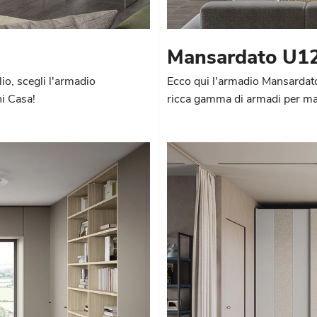
Mansardato U1
io, scegli l'armadio
Ecco qui l'armadio Mansardat
i Casa!
ricca gamma di armadi per man