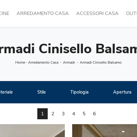
CINE
ARREDAMENTO CASA
ACCESSORI CASA
OUT
rmadi Cinisello Balsa
Home
-
Arredamento Casa
-
Armadi
-
Armadi Cinisello Balsamo
teriale
Stile
Tipologia
Apertura
1
2
3
4
5
6