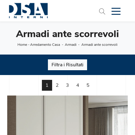
Armadi ante scorrevoli
Home
-
Arredamento Casa
-
Armadi
-
Armadi ante scorrevoli
Filtra i Risultati
1
2
3
4
5