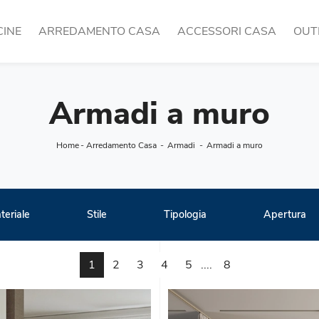
CINE
ARREDAMENTO CASA
ACCESSORI CASA
OUT
Armadi a muro
Home
-
Arredamento Casa
-
Armadi
-
Armadi a muro
teriale
Stile
Tipologia
Apertura
1
2
3
4
5
....
8